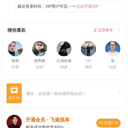
最近登录时间：VIP用户可见
点击开通VIP

猜你喜欢
 设置要求

执我
老男孩
心深似海
111
张
37岁
32岁
35岁
28岁
34岁

缘分，从送第一份礼物开始认识！
开通会员・飞速脱单
 升级VIP
相亲成功率提升300%