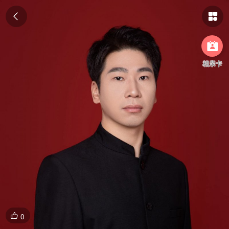



相亲卡
0
