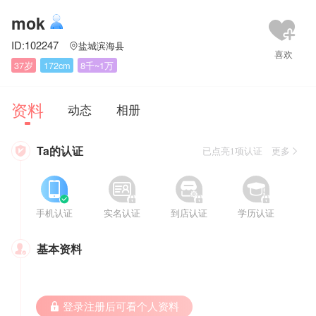
mok
ID:102247
盐城滨海县

37岁
172cm
8千~1万
资料
动态
相册
Ta的认证

已点亮1项认证 更多








手机认证
实名认证
到店认证
学历认证
基本资料

 登录注册后可看个人资料